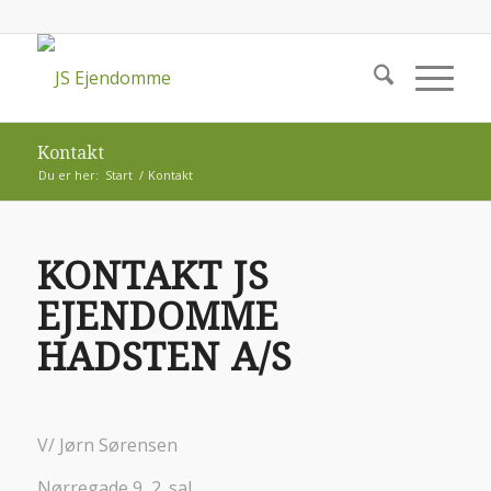
Kontakt
Du er her:
Start
/
Kontakt
KONTAKT JS
EJENDOMME
HADSTEN A/S
V/ Jørn Sørensen
Nørregade 9, 2. sal